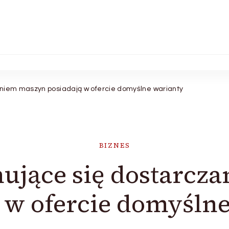
aniem maszyn posiadają w ofercie domyślne warianty
BIZNES
mujące się dostarcz
 w ofercie domyśln