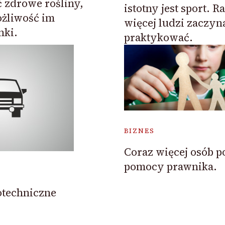
 zdrowe rośliny,
istotny jest sport. R
żliwość im
więcej ludzi zaczyn
nki.
praktykować.
BIZNES
Coraz więcej osób p
pomocy prawnika.
otechniczne