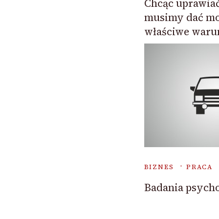
Chcąc uprawiać
musimy dać mo
właściwe waru
BIZNES
PRACA
Badania psych