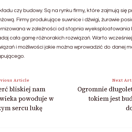
kładu czy budowy. Są na rynku firmy, które zajmują się
nżową. Firmy produkujące suwnice i dźwigi, żurawie pos
zowana w zależności od stopnia wyeksploatowania lub 
adaj cała gamę różnorakich rozwiązań. Warto wcześnie
iązań i możliwości jakie można wprowadzić do danej ma
upującego.
vious Article
Next Art
rć bliskiej nam
Ogromnie długole
owieka powoduje w
tokiem jest b
ion
zym sercu lukę
d