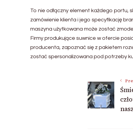
To nie odłączny element każdego portu, s
zamówienie klienta i jego specyfikację bra
maszyna użytkowana może zostać zmoderni
Firmy produkujące suwnice w ofercie posi
producenta, zapoznać się z pakietem rozw
zostać spersonalizowana pod potrzeby k
Post
Pre
Śmie
czł
Navigat
nas