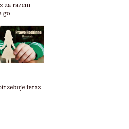
az za razem
a go
otrzebuje teraz