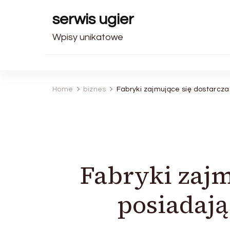
serwis ugier
Wpisy unikatowe
Home
biznes
Fabryki zajmujące się dostarcz
Fabryki zaj
posiadają