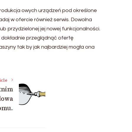
 produkcja owych urządzeń pod określone
iadaj w ofercie również serwis. Dowolna
przydzielonej jej nowej funkcjonalności.
j dokładnie przeglądnąć ofertę
szyny tak by jak najbardziej mogła ona
icle
tnim
udowa
omu.