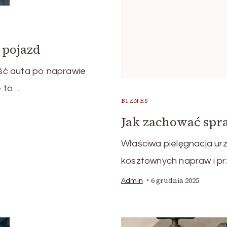
 pojazd
ść auta po naprawie
 to …
BIZNES
Jak zachować spr
Właściwa pielęgnacja ur
kosztownych napraw i pr
6 grudnia 2025
Admin