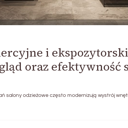
cyjne i ekspozytorskie
ląd oraz efektywność 
ań salony odzieżowe często modernizują wystrój wnęt