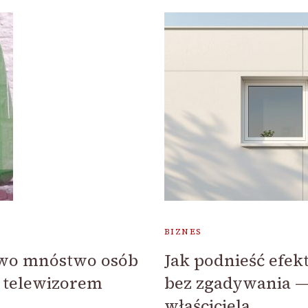
BIZNES
owo mnóstwo osób
Jak podnieść efe
d telewizorem
bez zgadywania 
właściciela