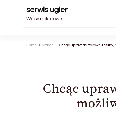
serwis ugier
Wpisy unikatowe
Home
biznes
Chcąc uprawiać zdrowe rośliny,
Chcąc upraw
możliw