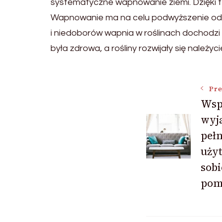
systematyczne wapnowanie ziemi. Dzięki 
Wapnowanie ma na celu podwyższenie odcz
i niedoborów wapnia w roślinach dochodzi
była zdrowa, a rośliny rozwijały się należy
Post
Pre
Wsp
wyj
Navigat
pełn
uży
sobi
pom