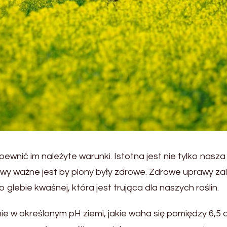
wnić im należyte warunki. Istotna jest nie tylko nasza
prawy ważne jest by plony były zdrowe. Zdrowe uprawy 
 glebie kwaśnej, która jest trująca dla naszych roślin.
nie w określonym pH ziemi, jakie waha się pomiędzy 6,5 