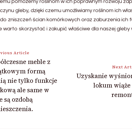
temu pomożemy roślinom w ich poprawnym rozwoju zape
ynu gleby, dzięki czemu umożliwiamy roślinom ich wła
 do zniszczeń ścian komórkowych oraz zaburzenia ich f
cie warto skorzystać i zakupić właściwe dla naszej gleby
vious Article
ółczesne meble z
Next Art
ątkowym formą
ion
Uzyskanie wyśnio
ią nie tylko funkcje
lokum wiąże 
tkową ale same w
remon
e są ozdobą
ieszczenia.