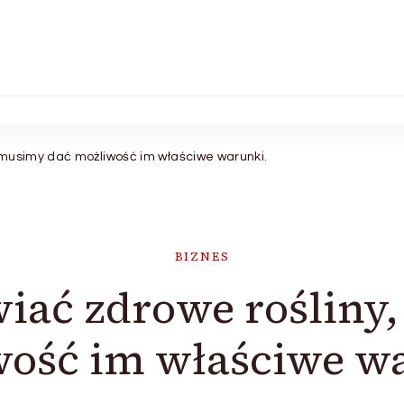
 musimy dać możliwość im właściwe warunki.
BIZNES
iać zdrowe rośliny
ość im właściwe w