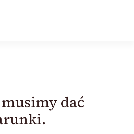
, musimy dać
arunki.