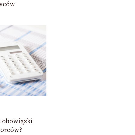
owców
e obowiązki
iorców?