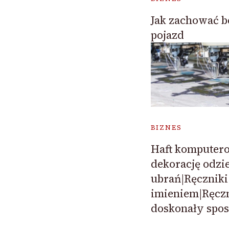
Jak zachować b
pojazd
BIZNES
Haft komputero
dekorację odzi
ubrań|Ręczniki
imieniem|Ręczn
doskonały spos