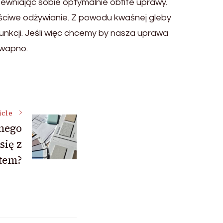
wniając sobie optymalnie obfite uprawy.
ściwe odżywianie. Z powodu kwaśnej gleby
unkcji. Jeśli więc chcemy by nasza uprawa
 wapno.
icle
nego
się z
tem?