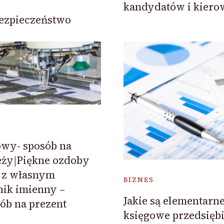
kandydatów i kier
ezpieczeństwo
wy- sposób na
eży|Piękne ozdoby
 z własnym
BIZNES
ik imienny –
Jakie są elementarn
ób na prezent
księgowe przedsięb